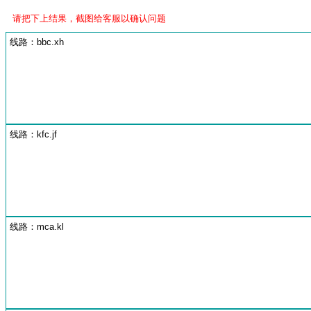
请把下上结果，截图给客服以确认问题
线路：bbc.xh
线路：kfc.jf
线路：mca.kl